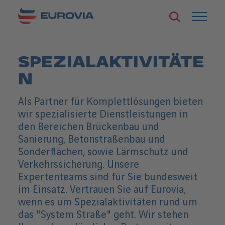
Zum
Zur
Seiteninhalt
S
H
Startseite
springen
u
a
von
c
u
Eurovia
h
p
e
t
SPEZIALAKTIVITÄTE
ö
n
f
a
N
f
v
n
i
e
Als Partner für Komplettlösungen bieten
g
n
a
wir spezialisierte Dienstleistungen in
t
den Bereichen Brückenbau und
i
o
Sanierung, Betonstraßenbau und
n
Sonderflächen, sowie Lärmschutz und
ö
Verkehrssicherung. Unsere
f
f
Expertenteams sind für Sie bundesweit
n
im Einsatz. Vertrauen Sie auf Eurovia,
e
n
wenn es um Spezialaktivitäten rund um
/
das "System Straße" geht. Wir stehen
s