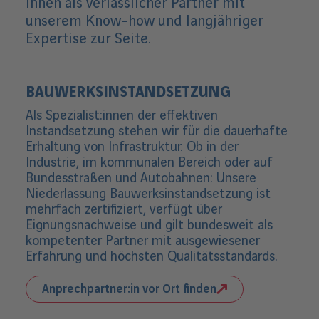
Ihnen als verlässlicher Partner mit
c
h
unserem Know-how und langjähriger
l
Expertise zur Seite.
i
e
ß
e
BAUWERKSINSTANDSETZUNG
n
Als Spezialist:innen der effektiven
Instandsetzung stehen wir für die dauerhafte
Erhaltung von Infrastruktur. Ob in der
Industrie, im kommunalen Bereich oder auf
Bundesstraßen und Autobahnen: Unsere
Niederlassung Bauwerksinstandsetzung ist
mehrfach zertifiziert, verfügt über
Eignungsnachweise und gilt bundesweit als
kompetenter Partner mit ausgewiesener
Erfahrung und höchsten Qualitätsstandards.
Anprechpartner:in vor Ort finden