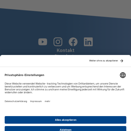
SOCIALMEDIA-
FOOTER-
Kontakt
Standorte
LOGOS.
Leistungserklärungen
Hinweisgebersystem
Zur
Startseite
von
Vinci
Construction
© 2026 EUROVIA
Impressum
Datenschutz
AGB
Cookies