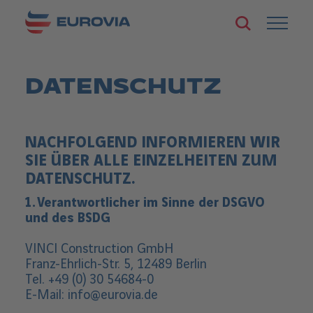
Zum
Zur
Seiteninhalt
S
H
Startseite
springen
u
a
von
c
u
Eurovia
h
p
e
t
DATENSCHUTZ
ö
n
f
a
f
v
n
i
e
NACHFOLGEND INFORMIEREN WIR
g
n
a
SIE ÜBER ALLE EINZELHEITEN ZUM
t
DATENSCHUTZ.
i
o
1. Verantwortlicher im Sinne der DSGVO
n
ö
und des BSDG
f
f
VINCI Construction GmbH
n
Franz-Ehrlich-Str. 5, 12489 Berlin
e
Tel. +49 (0) 30 54684-0
n
/
E-Mail: info@eurovia.de
s