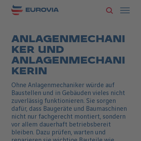
Zum
Zur
Seiteninhalt
S
H
Startseite
springen
u
a
von
c
u
Eurovia
h
p
e
t
ANLAGENMECHANI
ö
n
f
a
KER UND
f
v
n
i
ANLAGENMECHANI
e
g
n
KERIN
a
t
i
Ohne Anlagenmechaniker würde auf
o
n
Baustellen und in Gebäuden vieles nicht
ö
zuverlässig funktionieren. Sie sorgen
f
dafür, dass Baugeräte und Baumaschinen
f
n
nicht nur fachgerecht montiert, sondern
e
vor allem dauerhaft betriebsbereit
n
/
bleiben. Dazu prüfen, warten und
s
reparieren sie wichtige Bauteile wie