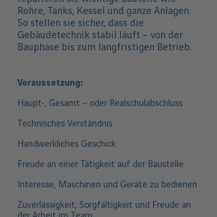
c
Rohre, Tanks, Kessel und ganze Anlagen.
h
l
So stellen sie sicher, dass die
i
Gebäudetechnik stabil läuft – von der
e
Bauphase bis zum langfristigen Betrieb.
ß
e
n
Voraussetzung:
Haupt-, Gesamt – oder Realschulabschluss
Technisches Verständnis
Handwerkliches Geschick
Freude an einer Tätigkeit auf der Baustelle
Interesse, Maschinen und Geräte zu bedienen
Zuverlässigkeit, Sorgfältigkeit und Freude an
der Arbeit im Team